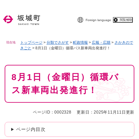
ペ
メニューを飛ばして本文へ
ー
ジ
閲覧補助
Foreign language
の
先
頭
で
トップページ
>
分類でさがす
>
町政情報
>
広報・広聴
>
さかきので
現在地
きごと
>
8月1日（金曜日）循環バス新車両出発進行！
す
。
本
8月1日（金曜日）循環バ
文
ス新車両出発進行！
ページID：0002328
更新日：2025年11月11日更新
ページ内目次