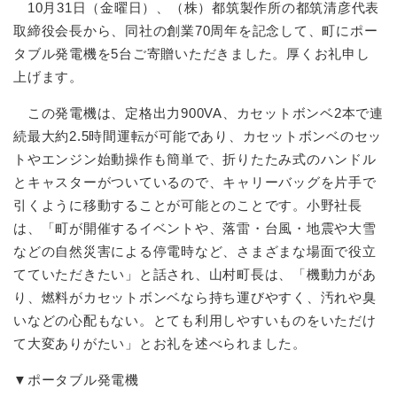
10月31日（金曜日）、（株）都筑製作所の都筑清彦代表
取締役会長から、同社の創業70周年を記念して、町にポー
タブル発電機を5台ご寄贈いただきました。厚くお礼申し
上げます。
この発電機は、定格出力900VA、カセットボンベ2本で連
続最大約2.5時間運転が可能であり、カセットボンベのセッ
トやエンジン始動操作も簡単で、折りたたみ式のハンドル
とキャスターがついているので、キャリーバッグを片手で
引くように移動することが可能とのことです。小野社長
は、「町が開催するイベントや、落雷・台風・地震や大雪
などの自然災害による停電時など、さまざまな場面で役立
てていただきたい」と話され、山村町長は、「機動力があ
り、燃料がカセットボンベなら持ち運びやすく、汚れや臭
いなどの心配もない。とても利用しやすいものをいただけ
て大変ありがたい」とお礼を述べられました。
▼ポータブル発電機