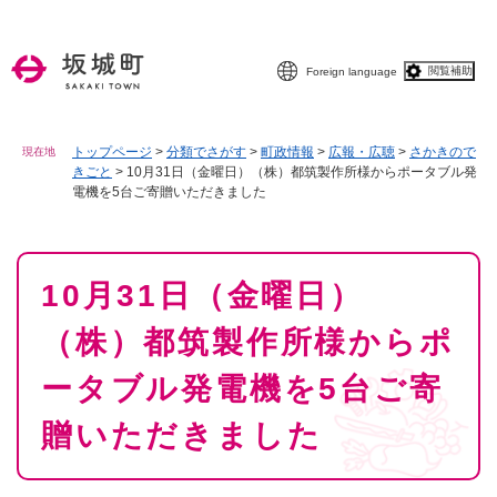
ペ
メニューを飛ばして本文へ
ー
ジ
閲覧補助
Foreign language
の
先
頭
で
トップページ
>
分類でさがす
>
町政情報
>
広報・広聴
>
さかきので
現在地
きごと
>
10月31日（金曜日）（株）都筑製作所様からポータブル発
す
電機を5台ご寄贈いただきました
。
本
10月31日（金曜日）
文
（株）都筑製作所様からポ
ータブル発電機を5台ご寄
贈いただきました