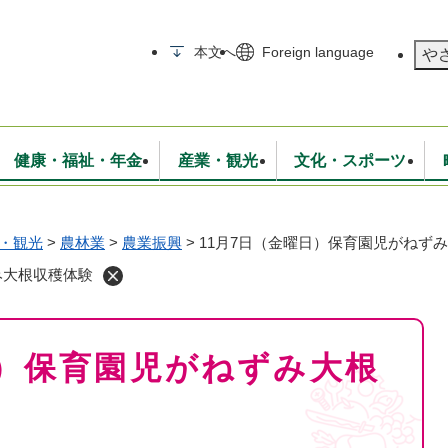
メニューを飛ばして本文へ
本文へ
Foreign language
や
健康・福祉・年金
産業・観光
文化・スポーツ
・観光
>
農林業
>
農業振興
>
11月7日（金曜日）保育園児がねず
無線
いて
消防・救急
学校・教育
保険・年金
入札・契約
統計情報
生活環境
観光・特産
広報・広聴
み大根収穫体験
・衛生
上下水道
行政
地域コミュニティ
日）保育園児がねずみ大根