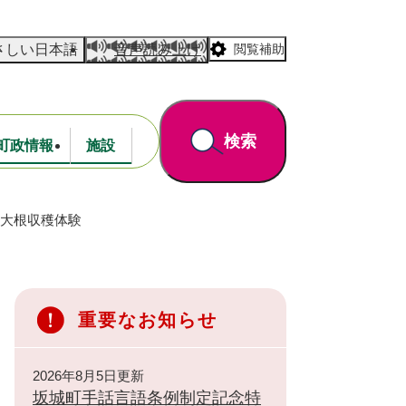
さしい日本語
音声読み上げ
閲覧補助
検索
町政情報
施設
み大根収穫体験
道路・公園
財政
重要なお知らせ
2026年8月5日更新
坂城町手話言語条例制定記念特