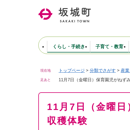
ペ
ー
ジ
の
先
頭
で
くらし・手続き
子育て・教育
す
。
トップページ
>
分類でさがす
>
産業
現在地
住民票・戸籍・証明
妊娠・出産・子育て
健康・医療
商工業
生涯学習・スポーツ
ようこそ町長室へ
公共施設
防災・行政
保育
福祉
農林業
文化
坂城町につ
税金
人事・採用・職員
11月7日（金曜日）保育園児がねず
ごみ・環境
選挙
足あと
本
11月7日（金曜
文
収穫体験