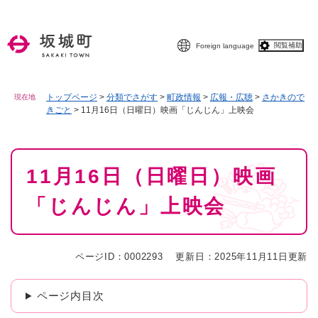
ペ
メニューを飛ばして本文へ
ー
ジ
閲覧補助
Foreign language
の
先
頭
で
トップページ
>
分類でさがす
>
町政情報
>
広報・広聴
>
さかきので
現在地
きごと
>
11月16日（日曜日）映画「じんじん」上映会
す
。
本
11月16日（日曜日）映画
文
「じんじん」上映会
ページID：0002293
更新日：2025年11月11日更新
ページ内目次