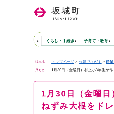
ペ
ー
ジ
の
先
頭
で
くらし・手続き
子育て・教育
す
。
トップページ
>
分類でさがす
>
産業
現在地
住民票・戸籍・証明
妊娠・出産・子育て
健康・医療
商工業
生涯学習・スポーツ
ようこそ町長室へ
公共施設
防災・行政
保育
福祉
農林業
文化
坂城町につ
税金
人事・採用・職員
1月30日（金曜日）村上小3年生が
ごみ・環境
選挙
足あと
本
1月30日（金曜
文
ねずみ大根をド