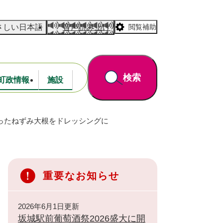
さしい日本語
音声読み上げ
閲覧補助
検索
町政情報
施設
作ったねずみ大根をドレッシングに
道路・公園
財政
重要なお知らせ
2026年6月1日更新
坂城駅前葡萄酒祭2026盛大に開