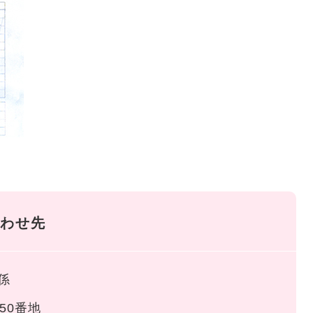
わせ先
係
50番地