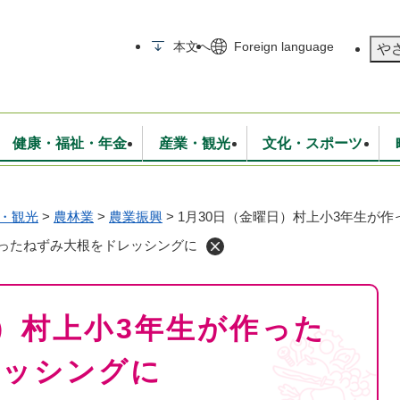
メニューを飛ばして本文へ
本文へ
Foreign language
や
健康・福祉・年金
産業・観光
文化・スポーツ
・観光
>
農林業
>
農業振興
>
1月30日（金曜日）村上小3年生が
無線
いて
消防・救急
学校・教育
保険・年金
入札・契約
統計情報
生活環境
観光・特産
広報・広聴
作ったねずみ大根をドレッシングに
・衛生
上下水道
行政
地域コミュニティ
日）村上小3年生が作った
レッシングに