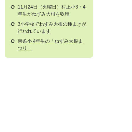
11月24日（火曜日）村上小3・4
年生がねずみ大根を収穫
3小学校でねずみ大根の種まきが
行われています
南条小 4年生の「ねずみ大根ま
つり」