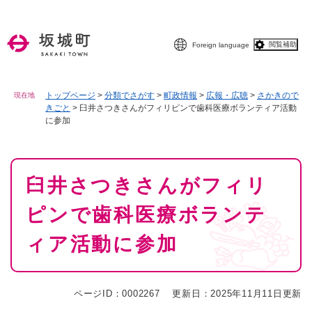
ペ
メニューを飛ばして本文へ
ー
ジ
閲覧補助
Foreign language
の
先
頭
で
トップページ
>
分類でさがす
>
町政情報
>
広報・広聴
>
さかきので
現在地
きごと
>
臼井さつきさんがフィリピンで歯科医療ボランティア活動
す
に参加
。
本
臼井さつきさんがフィリ
文
ピンで歯科医療ボランテ
ィア活動に参加
ページID：0002267
更新日：2025年11月11日更新