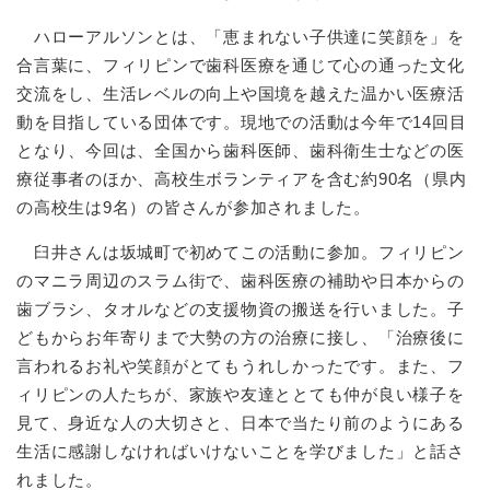
ハローアルソンとは、「恵まれない子供達に笑顔を」を
合言葉に、フィリピンで歯科医療を通じて心の通った文化
交流をし、生活レベルの向上や国境を越えた温かい医療活
動を目指している団体です。現地での活動は今年で14回目
となり、今回は、全国から歯科医師、歯科衛生士などの医
療従事者のほか、高校生ボランティアを含む約90名（県内
の高校生は9名）の皆さんが参加されました。
臼井さんは坂城町で初めてこの活動に参加。フィリピン
のマニラ周辺のスラム街で、歯科医療の補助や日本からの
歯ブラシ、タオルなどの支援物資の搬送を行いました。子
どもからお年寄りまで大勢の方の治療に接し、「治療後に
言われるお礼や笑顔がとてもうれしかったです。また、フ
ィリピンの人たちが、家族や友達ととても仲が良い様子を
見て、身近な人の大切さと、日本で当たり前のようにある
生活に感謝しなければいけないことを学びました」と話さ
れました。