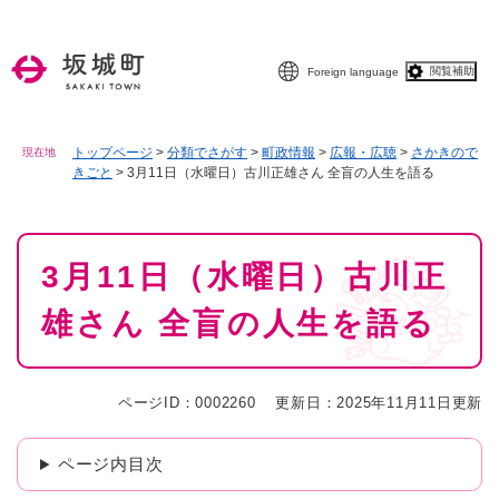
ペ
メニューを飛ばして本文へ
ー
ジ
閲覧補助
Foreign language
の
先
頭
で
トップページ
>
分類でさがす
>
町政情報
>
広報・広聴
>
さかきので
現在地
きごと
>
3月11日（水曜日）古川正雄さん 全盲の人生を語る
す
。
本
3月11日（水曜日）古川正
文
雄さん 全盲の人生を語る
ページID：0002260
更新日：2025年11月11日更新
ページ内目次