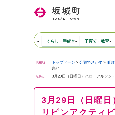
ペ
ー
ジ
の
先
頭
で
くらし・手続き
子育て・教育
す
。
トップページ
>
分類でさがす
>
町政
現在地
住民票・戸籍・証明
妊娠・出産・子育て
健康・医療
商工業
生涯学習・スポーツ
ようこそ町長室へ
公共施設
防災・行政
保育
福祉
農林業
文化
坂城町につ
集い
税金
人事・採用・職員
ごみ・環境
選挙
3月29日（日曜日）ハローアルソン
足あと
本
3月29日（日曜
文
リピンアクティ