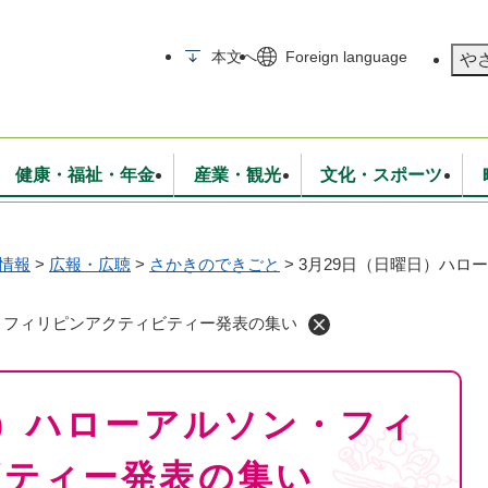
メニューを飛ばして本文へ
本文へ
Foreign language
や
健康・福祉・年金
産業・観光
文化・スポーツ
情報
>
広報・広聴
>
さかきのできごと
>
3月29日（日曜日）ハロ
無線
いて
消防・救急
学校・教育
保険・年金
入札・契約
統計情報
生活環境
観光・特産
広報・広聴
・衛生
上下水道
行政
地域コミュニティ
・フィリピンアクティビティー発表の集い
日）ハローアルソン・フィ
ビティー発表の集い