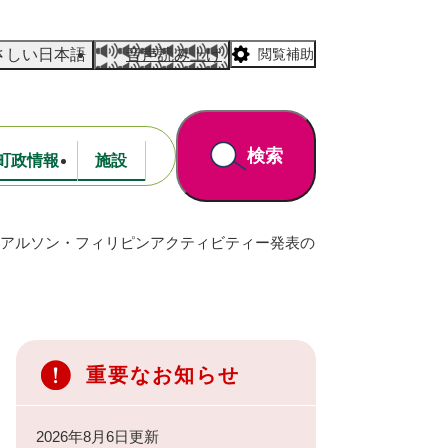
さしい日本語
音声読み上げ
閲覧補助
検索
町政情報
施設
ーアルソン・フィリピンアクティビティー発表の
道路・公園
財政
重要なお知らせ
2026年8月6日更新