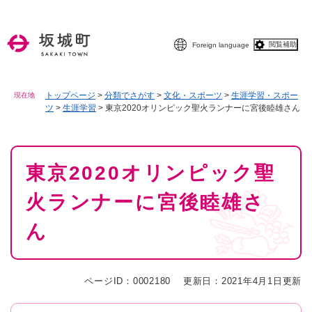
ペ
メニューを飛ばして本文へ
ー
ジ
閲覧補助
Foreign language
の
先
頭
で
トップページ
>
分類でさがす
>
文化・スポーツ
>
生涯学習・スポー
現在地
ツ
>
生涯学習
>
東京2020オリンピック聖火ランナーに宮後睦雄さん
す
。
本
東京2020オリンピック聖
文
火ランナーに宮後睦雄さ
ん
ページID：0002180
更新日：2021年4月1日更新