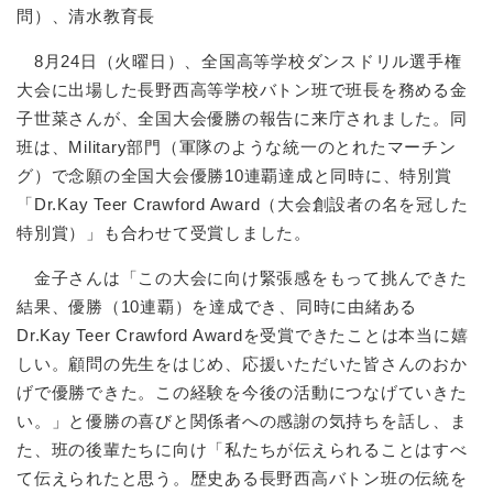
問）、清水教育長
8月24日（火曜日）、全国高等学校ダンスドリル選手権
大会に出場した長野西高等学校バトン班で班長を務める金
子世菜さんが、全国大会優勝の報告に来庁されました。同
班は、Military部門（軍隊のような統一のとれたマーチン
グ）で念願の全国大会優勝10連覇達成と同時に、特別賞
「Dr.Kay Teer Crawford Award（大会創設者の名を冠した
特別賞）」も合わせて受賞しました。
金子さんは「この大会に向け緊張感をもって挑んできた
結果、優勝（10連覇）を達成でき、同時に由緒ある
Dr.Kay Teer Crawford Awardを受賞できたことは本当に嬉
しい。顧問の先生をはじめ、応援いただいた皆さんのおか
げで優勝できた。この経験を今後の活動につなげていきた
い。」と優勝の喜びと関係者への感謝の気持ちを話し、ま
た、班の後輩たちに向け「私たちが伝えられることはすべ
て伝えられたと思う。歴史ある長野西高バトン班の伝統を