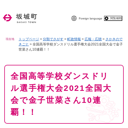
ペ
メニューを飛ばして本文へ
ー
ジ
閲覧補助
Foreign language
の
先
頭
で
トップページ
>
分類でさがす
>
町政情報
>
広報・広聴
>
さかきので
現在地
きごと
>
全国高等学校ダンスドリル選手権大会2021全国大会で金子
す
世菜さん10連覇！！
。
本
全国高等学校ダンスドリ
文
ル選手権大会2021全国大
会で金子世菜さん10連
覇！！