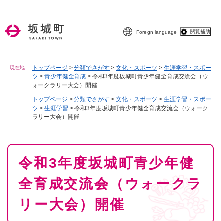
ペ
メニューを飛ばして本文へ
ー
ジ
閲覧補助
Foreign language
の
先
頭
で
トップページ
>
分類でさがす
>
文化・スポーツ
>
生涯学習・スポー
現在地
ツ
>
青少年健全育成
>
令和3年度坂城町青少年健全育成交流会（ウ
す
ォークラリー大会）開催
。
トップページ
>
分類でさがす
>
文化・スポーツ
>
生涯学習・スポー
ツ
>
生涯学習
>
令和3年度坂城町青少年健全育成交流会（ウォーク
ラリー大会）開催
本
令和3年度坂城町青少年健
文
全育成交流会（ウォークラ
リー大会）開催