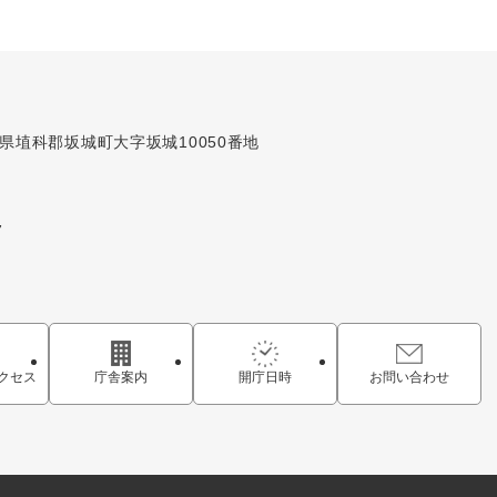
長野県埴科郡坂城町大字坂城10050番地
7
クセス
庁舎案内
開庁日時
お問い合わせ