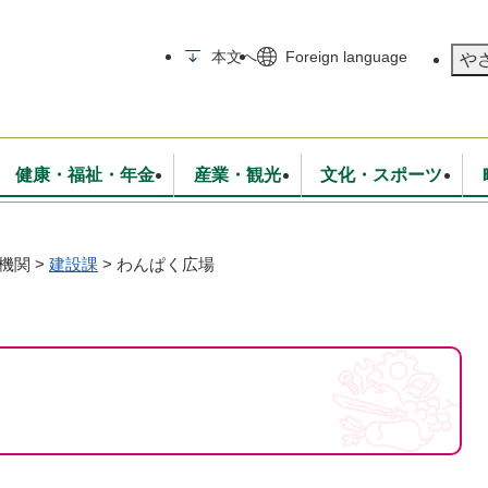
メニューを飛ばして本文へ
本文へ
Foreign language
や
健康・福祉・年金
産業・観光
文化・スポーツ
機関
>
建設課
>
わんぱく広場
無線
いて
消防・救急
学校・教育
保険・年金
入札・契約
統計情報
生活環境
観光・特産
広報・広聴
・衛生
上下水道
行政
地域コミュニティ