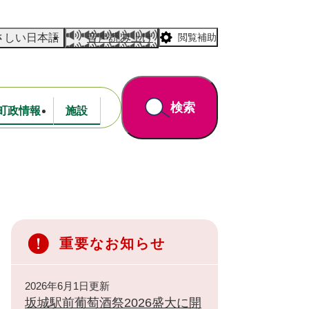
さしい日本語
音声読み上げ
閲覧補助
検索
町政情報
施設
道路・公園
財政
重要なお知らせ
2026年6月1日更新
坂城駅前葡萄酒祭2026盛大に開