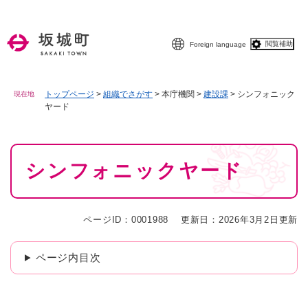
ペ
メニューを飛ばして本文へ
ー
ジ
閲覧補助
Foreign language
の
先
頭
で
トップページ
>
組織でさがす
>
本庁機関
>
建設課
>
シンフォニック
現在地
ヤード
す
。
本
シンフォニックヤード
文
ページID：0001988
更新日：2026年3月2日更新
ページ内目次