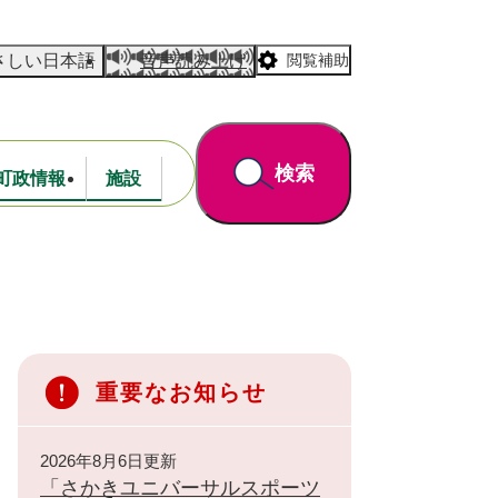
さしい日本語
音声読み上げ
閲覧補助
検索
町政情報
施設
道路・公園
財政
重要なお知らせ
2026年8月6日更新
「さかきユニバーサルスポーツ