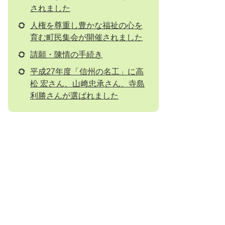
されました
人権を尊重し豊かな福祉の心を
育む町民集会が開催されました
請願・陳情の手続き
平成27年度「信州の名工」に高
松 宏さん、山﨑忠承さん、寺島
利勝さんが選ばれました