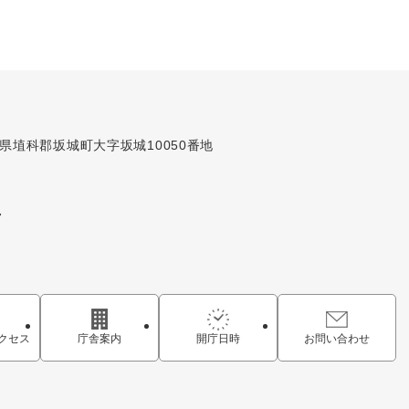
長野県埴科郡坂城町大字坂城10050番地
7
クセス
庁舎案内
開庁日時
お問い合わせ