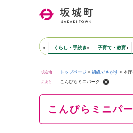
ペ
ー
ジ
の
先
頭
で
くらし・手続き
子育て・教育
す
。
トップページ
>
組織でさがす
>
本庁
現在地
住民票・戸籍・証明
妊娠・出産・子育て
健康・医療
商工業
生涯学習・スポーツ
ようこそ町長室へ
公共施設
防災・行政
保育
福祉
農林業
文化
坂城町につ
税金
人事・採用・職員
こんぴらミニパーク
ごみ・環境
選挙
足あと
本
こんぴらミニパ
文