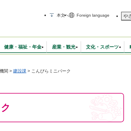
メニューを飛ばして本文へ
本文へ
Foreign language
や
健康・福祉・年金
産業・観光
文化・スポーツ
機関
>
建設課
>
こんぴらミニパーク
無線
いて
消防・救急
学校・教育
保険・年金
入札・契約
統計情報
生活環境
観光・特産
広報・広聴
・衛生
上下水道
行政
地域コミュニティ
ーク