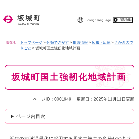
ペ
メニューを飛ばして本文へ
ー
ジ
閲覧補助
Foreign language
の
先
頭
で
トップページ
>
分類でさがす
>
町政情報
>
広報・広聴
>
さかきので
現在地
きごと
>
坂城町国土強靭化地域計画
す
。
本
坂城町国土強靭化地域計画
文
ページID：0001949
更新日：2025年11月11日更新
ページ内目次
近年の地球温暖化に起因する風水害被害の多発化や甚大