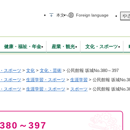
メニューを飛ばして本文へ
本文へ
Foreign language
や
健康・福祉・年金
産業・観光
文化・スポーツ
・スポーツ
>
文化
>
文化・芸術
>
公民館報 坂城No.380～397
無線
いて
消防・救急
学校・教育
保険・年金
入札・契約
統計情報
生活環境
観光・特産
広報・広聴
・衛生
・スポーツ
>
生涯学習・スポーツ
上下水道
行政
>
生涯学習
地域コミュニティ
>
公民館報 坂城No.38
・スポーツ
>
生涯学習・スポーツ
>
スポーツ
>
公民館報 坂城No.38
380～397