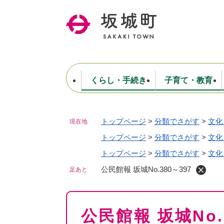
ペ
ー
ジ
の
先
頭
で
くらし・手続き
子育て・教育
す
。
トップページ
>
分類でさがす
>
文化
現在地
住民票・戸籍・証明
妊娠・出産・子育て
健康・医療
商工業
生涯学習・スポーツ
ようこそ町長室へ
公共施設
防災・行政
保育
福祉
農林業
文化
坂城町につ
税金
人事・採用・職員
トップページ
>
分類でさがす
ごみ・環境
選挙
>
文化
トップページ
>
分類でさがす
>
文化
公民館報 坂城No.380～397
足あと
本
公民館報 坂城No.
文