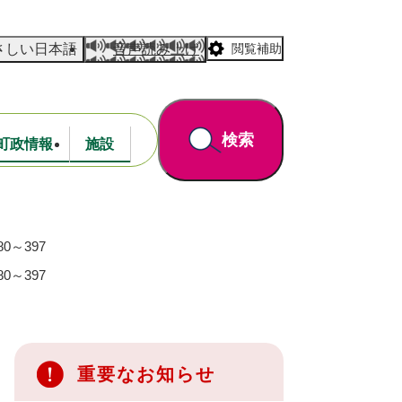
さしい日本語
音声読み上げ
閲覧補助
検索
町政情報
施設
道路・公園
財政
0～397
0～397
重要なお知らせ