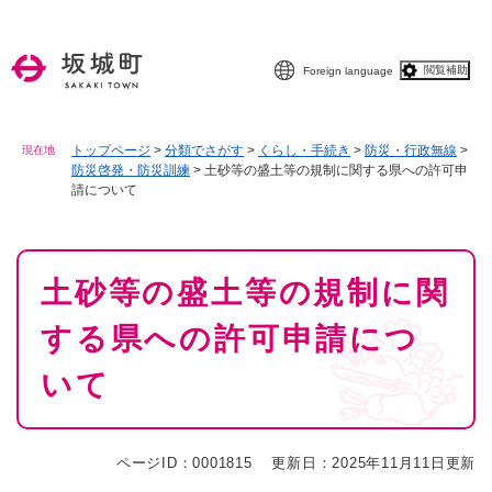
ペ
メニューを飛ばして本文へ
ー
ジ
閲覧補助
Foreign language
の
先
頭
で
トップページ
>
分類でさがす
>
くらし・手続き
>
防災・行政無線
>
現在地
防災啓発・防災訓練
>
土砂等の盛土等の規制に関する県への許可申
す
請について
。
本
土砂等の盛土等の規制に関
文
する県への許可申請につ
いて
ページID：0001815
更新日：2025年11月11日更新