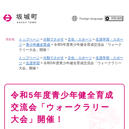
ペ
メニューを飛ばして本文へ
ー
ジ
閲覧補助
Foreign language
の
先
頭
で
トップページ
>
分類でさがす
>
文化・スポーツ
>
生涯学習・スポー
現在地
ツ
>
青少年健全育成
>
令和5年度青少年健全育成交流会「ウォーク
す
ラリー大会」開催！
。
トップページ
>
分類でさがす
>
文化・スポーツ
>
生涯学習・スポー
ツ
>
生涯学習
>
令和5年度青少年健全育成交流会「ウォークラリー
大会」開催！
本
令和5年度青少年健全育成
文
交流会「ウォークラリー
大会」開催！