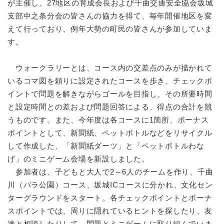
が主催し、27地区の育成会長および千曲交通安全協会坂城
支部中之条分会の皆さんの協力を得て、毎年開催地区を変
えて行っており、例年大勢の町民の皆さんが参加していま
す。
ウォークラリーとは、コース内の交差点のみが描かれて
いるコマ図を頼りに設定されたコースを歩き、チェックポ
イントで問題を解きながらゴールを目指し、その所要時間
と設定時間との差および問題回答による、得点の合計を競
うものです。また、今年度は各コースに1箇所、ボーナス
ポイントとして、新聞紙、ペットボトルなどをリサイクル
して作成した、「新聞紙ダーツ」と「ペットボトルわな
げ」のミニゲーム会場を新設しました。
参加者は、子どもと大人で2～6人のチームを作り、千曲
川（バラ公園）コース、坂城ICコースに分かれ、文化セン
ターグラウンドをスタート。各チェックポイントとボーナ
スポイントでは、周りに隠れているヒントを探したり、友
達と相談したりして、問題とミニゲームに取り組んでいま