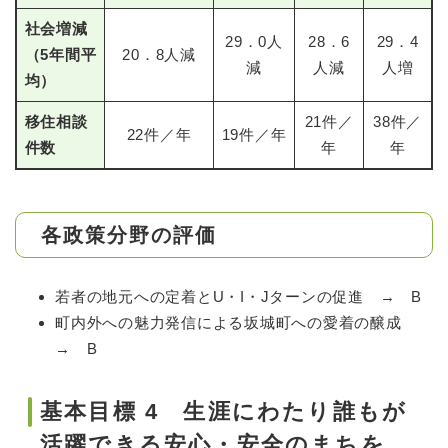
社会増減
29．0人
28．6
29．4
（5年間平
20．8人減
減
人減
人増
均）
移住相談
21件／
38件／
22件／年
19件／年
件数
年
年
各政策分野の評価
若者の地元への定着とU・I・Jターンの促進 → B
町内外への魅力発信による坂城町への愛着の醸成
→ B
基本目標 4 生涯にわたり誰もが
活躍できる安心・安全のまちを