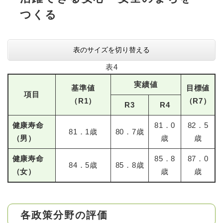
つくる
表のサイズを切り替える
表4
実績値
基準値
目標値
項目
（R1）
（R7）
R3
R4
健康寿命
81．0
82．5
81．1歳
80．7歳
（男）
歳
歳
健康寿命
85．8
87．0
84．5歳
85．8歳
（女）
歳
歳
各政策分野の評価