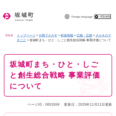
ペ
メニューを飛ばして本文へ
ー
ジ
閲覧補助
Foreign language
の
先
頭
で
トップページ
>
分類でさがす
>
町政情報
>
広報・広聴
>
さかきので
現在地
きごと
>
坂城町まち・ひと・しごと創生総合戦略 事業評価について
す
。
本
坂城町まち・ひと・しご
文
と創生総合戦略 事業評価
について
ページID：0001559
更新日：2025年11月11日更新