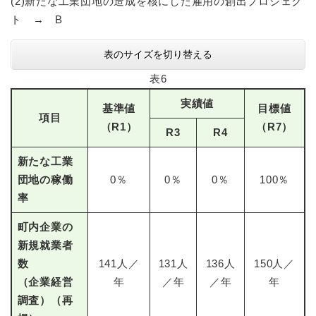
(2)新たな工業団地の造成を核にした雇用の創出プロジェク
ト → B
表のサイズを切り替える
表6
実績値
基準値
目標値
項目
（R1）
（R7）
R3
R4
新たな工業
団地の稼働
0％
0％
0％
100％
率
町内企業の
新規就業者
数
141人／
131人
136人
150人／
（企業経営
年
／年
／年
年
調査）（再