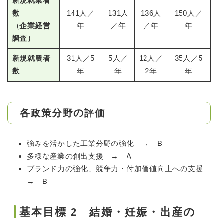
新規就業者
数
141人／
131人
136人
150人／
（企業経営
年
／年
／年
年
調査）
新規就農者
31人／5
5人／
12人／
35人／5
数
年
年
2年
年
各政策分野の評価
強みを活かした工業分野の強化 → B
多様な産業の創出支援 → A
ブランド力の強化、競争力・付加価値向上への支援
→ B
基本目標 2 結婚・妊娠・出産の