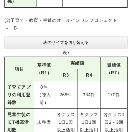
掲）
(3)子育て・教育・福祉のオールインワンプロジェクト
→ B
表のサイズを切り替える
表7
実績値
基準値
目標値
項目
（R1）
（R7）
R3
R4
子育てアプ
0件
リの利用登
（導入
269件
334件
170件
録数
前）
児童生徒の
各クラス
各クラス
各クラス1
ICT機器活
未整備
1日1回
1日1回
日2～3回
用数
以上活用
以上活用
以上活用