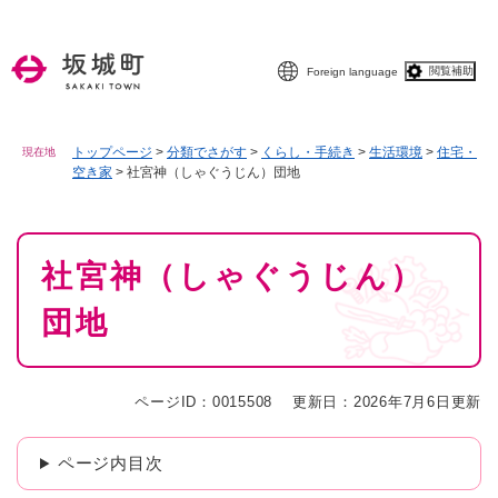
ペ
メニューを飛ばして本文へ
ー
ジ
閲覧補助
Foreign language
の
先
頭
で
トップページ
>
分類でさがす
>
くらし・手続き
>
生活環境
>
住宅・
現在地
空き家
>
社宮神（しゃぐうじん）団地
す
。
本
社宮神（しゃぐうじん）
文
団地
ページID：0015508
更新日：2026年7月6日更新
ページ内目次