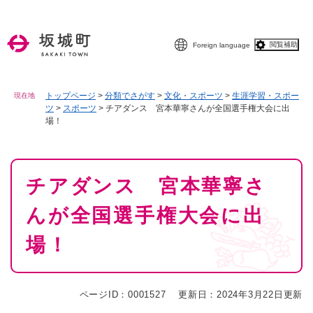
ペ
メニューを飛ばして本文へ
ー
ジ
閲覧補助
Foreign language
の
先
頭
で
トップページ
>
分類でさがす
>
文化・スポーツ
>
生涯学習・スポー
現在地
ツ
>
スポーツ
>
チアダンス 宮本華寧さんが全国選手権大会に出
す
場！
。
本
チアダンス 宮本華寧さ
文
んが全国選手権大会に出
場！
ページID：0001527
更新日：2024年3月22日更新