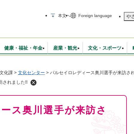
メニューを飛ばして本文へ
本文へ
Foreign language
や
健康・福祉・年金
産業・観光
文化・スポーツ
文化課
>
文化センター
>
パルセイロレディース奥川選手が来訪され
無線
いて
消防・救急
学校・教育
保険・年金
入札・契約
統計情報
生活環境
観光・特産
広報・広聴
されました!!
・衛生
上下水道
行政
地域コミュニティ
ィース奥川選手が来訪さ