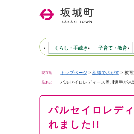
ペ
ー
ジ
の
先
頭
で
くらし・手続き
子育て・教育
す
。
トップページ
>
組織でさがす
>
教育
現在地
住民票・戸籍・証明
妊娠・出産・子育て
健康・医療
商工業
生涯学習・スポーツ
ようこそ町長室へ
公共施設
防災・行政
保育
福祉
農林業
文化
坂城町につ
税金
人事・採用・職員
パルセイロレディース奥川選手が来訪
ごみ・環境
選挙
足あと
本
パルセイロレデ
文
れました!!