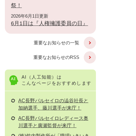
祭！
2026年6月1日更新
6月1日は『人権擁護委員の日』
重要なお知らせの一覧
重要なお知らせのRSS
AI（人工知能）は
こんなページをおすすめします
AC長野パルセイロの澁谷社長と
加納選手、藤川選手が来庁！
AC長野パルセイロレディース奥
川選手と廣瀬監督が来庁！
(株)竹内製作所が「職場いきいき