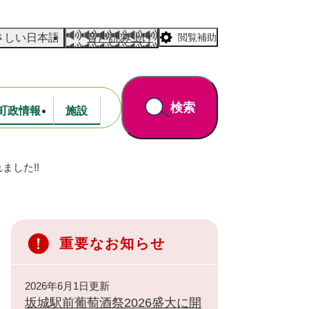
さしい日本語
音声読み上げ
閲覧補助
検索
町政情報
施設
ました!!
道路・公園
財政
重要なお知らせ
2026年6月1日更新
坂城駅前葡萄酒祭2026盛大に開