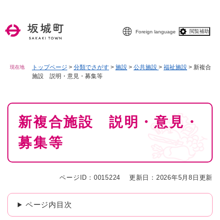
ペ
メニューを飛ばして本文へ
ー
ジ
閲覧補助
Foreign language
の
先
頭
で
トップページ
>
分類でさがす
>
施設
>
公共施設
>
福祉施設
>
新複合
現在地
施設 説明・意見・募集等
す
。
本
新複合施設 説明・意見・
文
募集等
ページID：0015224
更新日：2026年5月8日更新
ページ内目次