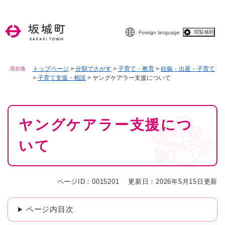
ペ
メニューを飛ばして本文へ
ー
ジ
閲覧補助
Foreign language
の
先
頭
で
トップページ
>
分類でさがす
>
子育て・教育
>
妊娠・出産・子育て
現在地
>
子育て支援・相談
>
ヤングケアラー支援について
す
。
本
ヤングケアラー支援につ
文
いて
ページID：0015201
更新日：2026年5月15日更新
ページ内目次