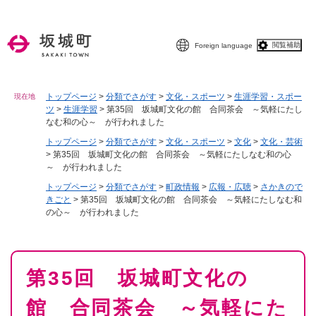
ペ
メニューを飛ばして本文へ
ー
ジ
閲覧補助
Foreign language
の
先
頭
で
トップページ
>
分類でさがす
>
文化・スポーツ
>
生涯学習・スポー
現在地
ツ
>
生涯学習
>
第35回 坂城町文化の館 合同茶会 ～気軽にたし
す
なむ和の心～ が行われました
。
トップページ
>
分類でさがす
>
文化・スポーツ
>
文化
>
文化・芸術
>
第35回 坂城町文化の館 合同茶会 ～気軽にたしなむ和の心
～ が行われました
トップページ
>
分類でさがす
>
町政情報
>
広報・広聴
>
さかきので
きごと
>
第35回 坂城町文化の館 合同茶会 ～気軽にたしなむ和
の心～ が行われました
本
第35回 坂城町文化の
文
館 合同茶会 ～気軽にた