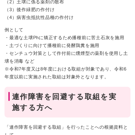
（2）土壌に係る薬剤の散布
（3）後作緑肥の作付け
（4）病害虫抵抗性品種の作付け
例として
・最適な土壌Phに矯正するため播種前に苦土石灰を施用
・土づくりに向けて播種前に発酵鶏糞を施用
・センチュウ対策として作付前に燻煙型の薬剤を使用し土
壌を消毒 など
※令和7年度又は8年度における取組が対象であり、令和6
年度以前に実施された取組は対象外となります。
連作障害を回避する取組を実
施する方へ
「連作障害を回避する取組」を行ったことへの根拠資料と
して、