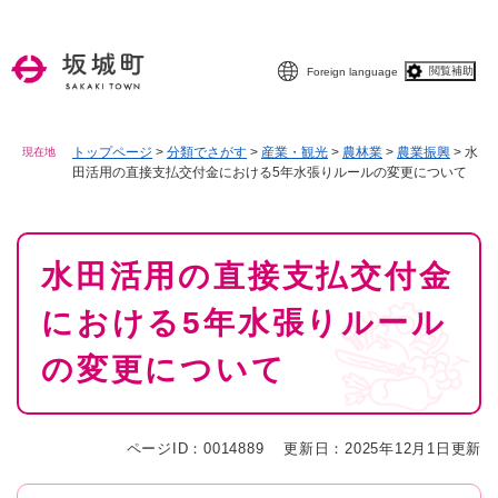
ペ
メニューを飛ばして本文へ
ー
ジ
閲覧補助
Foreign language
の
先
頭
で
トップページ
>
分類でさがす
>
産業・観光
>
農林業
>
農業振興
>
水
現在地
田活用の直接支払交付金における5年水張りルールの変更について
す
。
本
水田活用の直接支払交付金
文
における5年水張りルール
の変更について
ページID：0014889
更新日：2025年12月1日更新