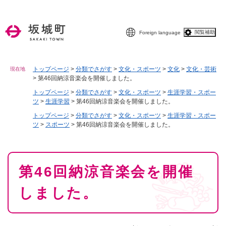
ペ
メニューを飛ばして本文へ
ー
ジ
閲覧補助
Foreign language
の
先
頭
で
トップページ
>
分類でさがす
>
文化・スポーツ
>
文化
>
文化・芸術
現在地
>
第46回納涼音楽会を開催しました。
す
。
トップページ
>
分類でさがす
>
文化・スポーツ
>
生涯学習・スポー
ツ
>
生涯学習
>
第46回納涼音楽会を開催しました。
トップページ
>
分類でさがす
>
文化・スポーツ
>
生涯学習・スポー
ツ
>
スポーツ
>
第46回納涼音楽会を開催しました。
本
第46回納涼音楽会を開催
文
しました。