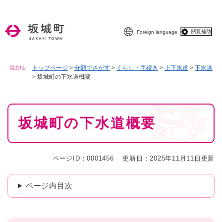
ペ
メニューを飛ばして本文へ
ー
ジ
閲覧補助
Foreign language
の
先
頭
で
トップページ
>
分類でさがす
>
くらし・手続き
>
上下水道
>
下水道
現在地
>
坂城町の下水道概要
す
。
本
坂城町の下水道概要
文
ページID：0001456
更新日：2025年11月11日更新
ページ内目次