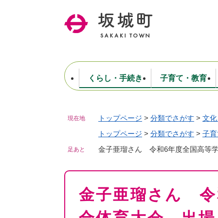
ペ
ー
ジ
の
先
頭
で
くらし・手続き
子育て・教育
す
。
トップページ
>
分類でさがす
>
文化
現在地
住民票・戸籍・証明
妊娠・出産・子育て
健康・医療
商工業
生涯学習・スポーツ
ようこそ町長室へ
公共施設
防災・行政
保育
福祉
農林業
文化
坂城町につ
税金
人事・採用・職員
トップページ
>
分類でさがす
ごみ・環境
選挙
>
子育
金子亜瑠さん 令和6年度全国高等
足あと
本
金子亜瑠さん 令
文