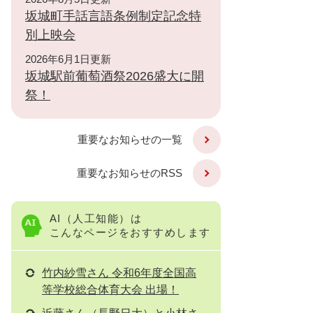
坂城町手話言語条例制定記念特
別上映会
2026年6月1日更新
坂城駅前葡萄酒祭2026盛大に開
祭！
重要なお知らせの一覧
重要なお知らせのRSS
AI（人工知能）は
こんなページをおすすめします
竹内紗雪さん 令和6年度全国高
等学校総合体育大会 出場！