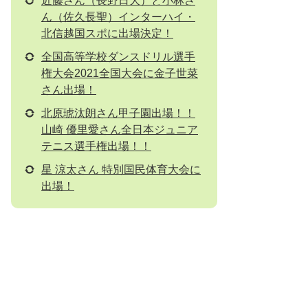
近藤さん（長野日大）と小林さ
ん（佐久長聖）インターハイ・
北信越国スポに出場決定！
全国高等学校ダンスドリル選手
権大会2021全国大会に金子世菜
さん出場！
北原琥汰朗さん甲子園出場！！
山崎 優里愛さん全日本ジュニア
テニス選手権出場！！
星 涼太さん 特別国民体育大会に
出場！