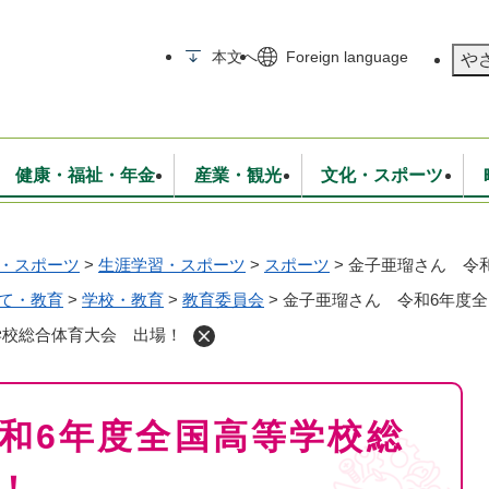
メニューを飛ばして本文へ
本文へ
Foreign language
や
健康・福祉・年金
産業・観光
文化・スポーツ
・スポーツ
>
生涯学習・スポーツ
>
スポーツ
>
金子亜瑠さん 令
無線
いて
消防・救急
学校・教育
保険・年金
入札・契約
統計情報
生活環境
観光・特産
広報・広聴
・衛生
て・教育
>
学校・教育
上下水道
行政
>
教育委員会
>
金子亜瑠さん 令和6年度
地域コミュニティ
学校総合体育大会 出場！
和6年度全国高等学校総