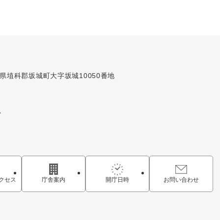
長野県埴科郡坂城町大字坂城10050番地
7
クセス
庁舎案内
開庁日時
お問い合わせ