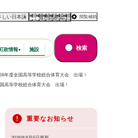
さしい日本語
音声読み上げ
閲覧補助
検索
町政情報
施設
和6年度全国高等学校総合体育大会 出場！
道路・公園
財政
全国高等学校総合体育大会 出場！
重要なお知らせ
2026年8月5日更新