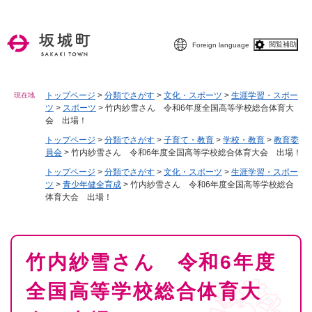
ペ
メニューを飛ばして本文へ
ー
ジ
閲覧補助
Foreign language
の
先
頭
で
トップページ
>
分類でさがす
>
文化・スポーツ
>
生涯学習・スポー
現在地
ツ
>
スポーツ
>
竹内紗雪さん 令和6年度全国高等学校総合体育大
す
会 出場！
。
トップページ
>
分類でさがす
>
子育て・教育
>
学校・教育
>
教育委
員会
>
竹内紗雪さん 令和6年度全国高等学校総合体育大会 出場！
トップページ
>
分類でさがす
>
文化・スポーツ
>
生涯学習・スポー
ツ
>
青少年健全育成
>
竹内紗雪さん 令和6年度全国高等学校総合
体育大会 出場！
本
竹内紗雪さん 令和6年度
文
全国高等学校総合体育大