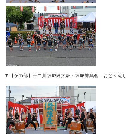
▼【夜の部】千曲川坂城陣太鼓・坂城神輿会・おどり流し