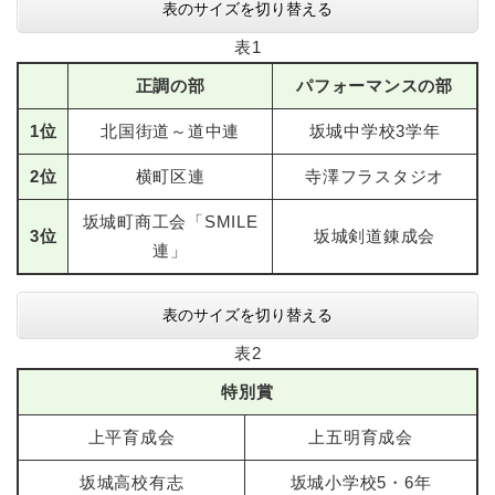
表のサイズを切り替える
表1
正調の部
パフォーマンスの部
1位
北国街道～道中連
坂城中学校3学年
2位
横町区連
寺澤フラスタジオ
坂城町商工会「SMILE
3位
坂城剣道錬成会
連」
表のサイズを切り替える
表2
特別賞
上平育成会
上五明育成会
坂城高校有志
坂城小学校5・6年