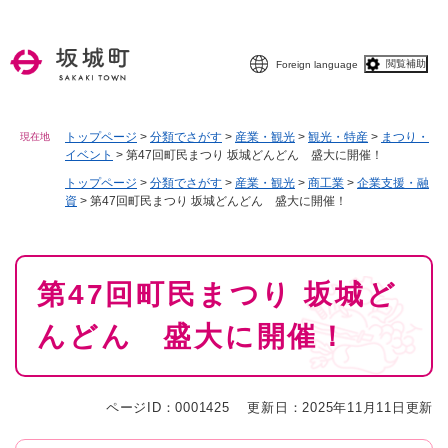
ペ
メニューを飛ばして本文へ
ー
ジ
閲覧補助
Foreign language
の
先
頭
で
トップページ
>
分類でさがす
>
産業・観光
>
観光・特産
>
まつり・
現在地
イベント
>
第47回町民まつり 坂城どんどん 盛大に開催！
す
。
トップページ
>
分類でさがす
>
産業・観光
>
商工業
>
企業支援・融
資
>
第47回町民まつり 坂城どんどん 盛大に開催！
本
第47回町民まつり 坂城ど
文
んどん 盛大に開催！
ページID：0001425
更新日：2025年11月11日更新