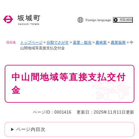
ペ
メニューを飛ばして本文へ
ー
ジ
閲覧補助
Foreign language
の
先
頭
で
トップページ
>
分類でさがす
>
産業・観光
>
農林業
>
農業振興
>
中
現在地
山間地域等直接支払交付金
す
。
本
中山間地域等直接支払交付
文
金
ページID：0001416
更新日：2025年11月11日更新
ページ内目次