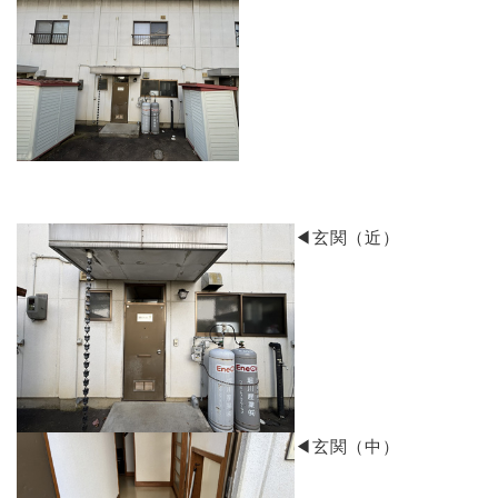
​◀玄関（近）
​◀玄関（中）​