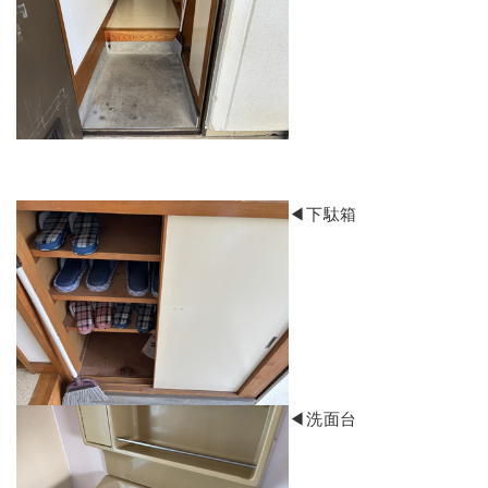
◀下駄箱
​◀洗面台​