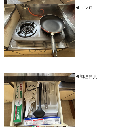
​◀コンロ​
​◀調理器具 ​