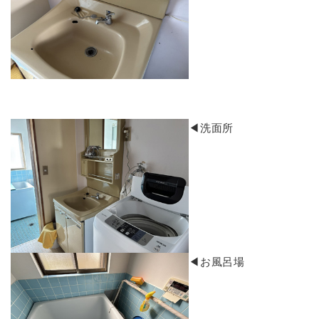
​◀洗面所
​◀お風呂場​