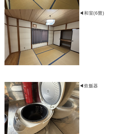
​◀和室(6畳)​
​◀炊飯器