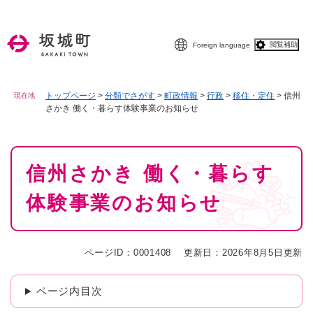
ペ
メニューを飛ばして本文へ
ー
ジ
閲覧補助
Foreign language
の
先
頭
で
トップページ
>
分類でさがす
>
町政情報
>
行政
>
移住・定住
>
信州
現在地
さかき 働く・暮らす体験事業のお知らせ
す
。
本
信州さかき 働く・暮らす
文
体験事業のお知らせ
ページID：0001408
更新日：2026年8月5日更新
ページ内目次