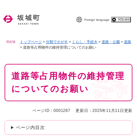
ペ
メニューを飛ばして本文へ
ー
ジ
閲覧補助
Foreign language
の
先
頭
で
トップページ
>
分類でさがす
>
くらし・手続き
>
道路・公園
>
道路
現在地
>
道路等占用物件の維持管理についてのお願い
す
。
本
道路等占用物件の維持管理
文
についてのお願い
ページID：0001287
更新日：2025年11月11日更新
ページ内目次