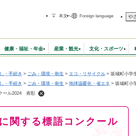
メニューを飛ばして本文へ
本文へ
Foreign language
や
健康・福祉・年金
産業・観光
文化・スポーツ
し・手続き
>
ごみ・環境・衛生
>
エコ・リサイクル
>
坂城町小学生
無線
いて
消防・救急
学校・教育
保険・年金
入札・契約
統計情報
生活環境
観光・特産
広報・広聴
・衛生
し・手続き
>
ごみ・環境・衛生
上下水道
行政
>
地球温暖化・省エネ
地域コミュニティ
>
坂城町小
ール2024 表彰
に関する標語コンクール