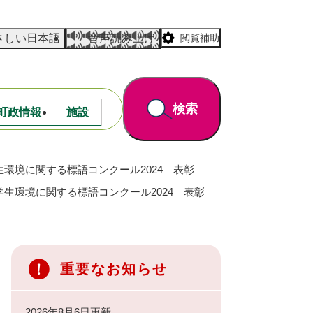
さしい日本語
音声読み上げ
閲覧補助
検索
町政情報
施設
環境に関する標語コンクール2024 表彰
道路・公園
財政
学生環境に関する標語コンクール2024 表彰
重要なお知らせ
2026年8月6日更新