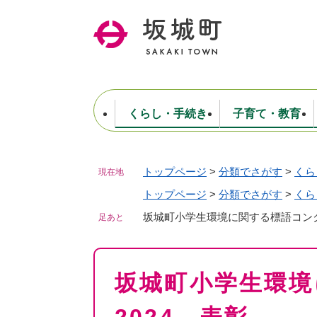
ペ
ー
ジ
の
先
頭
で
くらし・手続き
子育て・教育
す
。
トップページ
>
分類でさがす
>
くら
現在地
住民票・戸籍・証明
妊娠・出産・子育て
健康・医療
商工業
生涯学習・スポーツ
ようこそ町長室へ
公共施設
防災・行政
保育
福祉
農林業
文化
坂城町につ
税金
人事・採用・職員
トップページ
>
分類でさがす
ごみ・環境
選挙
>
くら
坂城町小学生環境に関する標語コンク
足あと
本
坂城町小学生環境
文