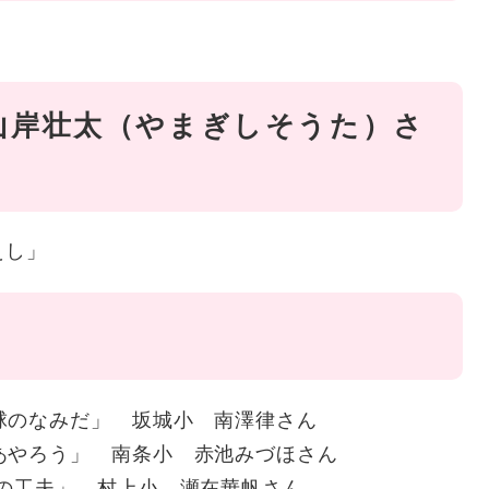
」
山岸壮太（やまぎしそうた）さ
えし」
球のなみだ」 坂城小 南澤律さん
あやろう」 南条小 赤池みづほさん
なの工夫」 村上小 瀬在華帆さん