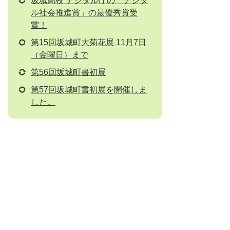
坂城高校 デジタル庁の「デジタ
ル社会推進賞」の最優秀賞受
賞！
第15回坂城町大菊花展 11月7日
（金曜日）まで
第56回坂城町書初展
第57回坂城町書初展を開催しま
した。