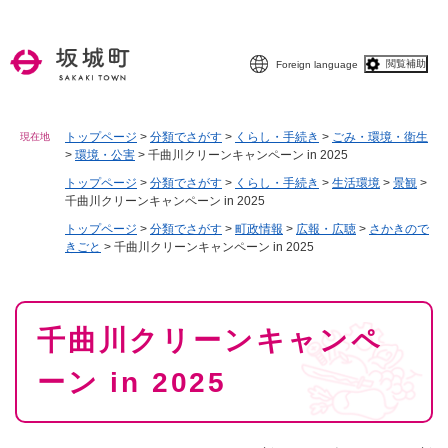
ペ
メニューを飛ばして本文へ
ー
ジ
閲覧補助
Foreign language
の
先
頭
で
トップページ
>
分類でさがす
>
くらし・手続き
>
ごみ・環境・衛生
現在地
>
環境・公害
>
千曲川クリーンキャンペーン in 2025
す
。
トップページ
>
分類でさがす
>
くらし・手続き
>
生活環境
>
景観
>
千曲川クリーンキャンペーン in 2025
トップページ
>
分類でさがす
>
町政情報
>
広報・広聴
>
さかきので
きごと
>
千曲川クリーンキャンペーン in 2025
本
千曲川クリーンキャンペ
文
ーン in 2025