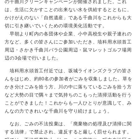
の千曲川クリーンキャンペーンが開催されました。これ
は、生活に欠かすことの出来ない水を供給するとともに、
かけがえのない「自然遺産」である千曲川をこれからも大
切に引き継いでいくための環境美化活動です。
早朝より町内の各団体や企業、小中高校生や親子連れの
方など、多くの皆さんにご参加いただき、埴科用水頭首工
周辺・さかき千曲川バラ公園周辺・鼠マレットゴルフ場周
辺の3会場で行いました。
埴科用水頭首工付近では、坂城ライオンズクラブの皆さ
んをはじめ、約80名の参加者がごみを収集しました。草を
かき分けごみを拾う方、川の中に落ちているごみを拾う方
など大勢の目で隅々まで気持ちのこもった清掃活動を行う
ことができました！これからも一人ひとりが意識して、み
んなの力できれいな千曲川を守り続けましょう。
なお、ごみの不法投棄は、「廃棄物の処理及び清掃に関
する法律」で禁止され、違反すると厳しく罰せられます。