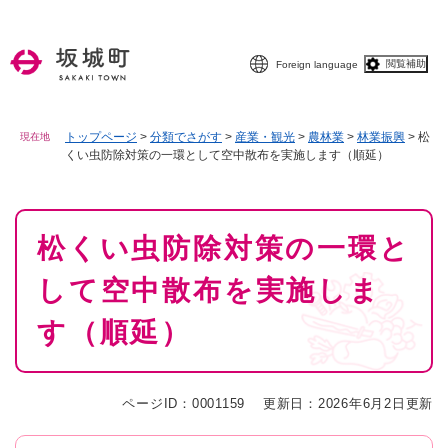
ペ
メニューを飛ばして本文へ
ー
ジ
閲覧補助
Foreign language
の
先
頭
で
トップページ
>
分類でさがす
>
産業・観光
>
農林業
>
林業振興
>
松
現在地
くい虫防除対策の一環として空中散布を実施します（順延）
す
。
本
松くい虫防除対策の一環と
文
して空中散布を実施しま
す（順延）
ページID：0001159
更新日：2026年6月2日更新