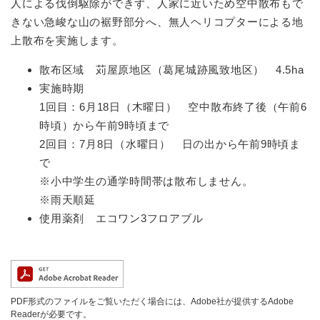
人による伐倒駆除ができず、人家に近いため空中散布もで
きない急峻な山の裾野部分へ、無人ヘリコプターによる地
上散布を実施します。
散布区域 苅屋原地区（葛尾城跡風致地区） 4.5ha
実施時期
1回目：6月18日（木曜日） 空中散布終了後（午前6
時頃）から午前9時頃まで
2回目：7月8日（水曜日） 日の出から午前9時頃ま
で
※小中学生の通学時間帯は散布しません。
※雨天順延
使用薬剤 エコワン3フロアブル
PDF形式のファイルをご覧いただく場合には、Adobe社が提供するAdobe
Readerが必要です。