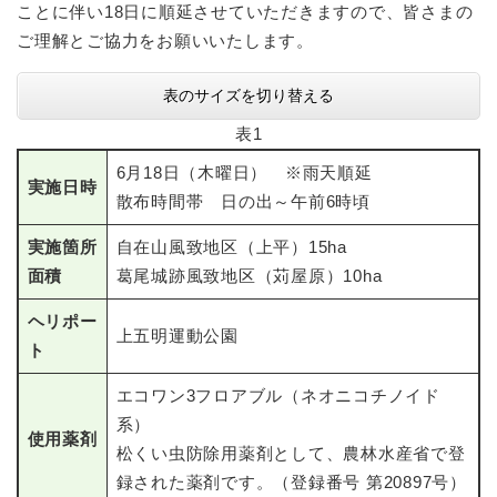
ことに伴い18日に順延させていただきますので、皆さまの
ご理解とご協力をお願いいたします。
表のサイズを切り替える
表1
6月18日（木曜日） ※雨天順延
実施日時
散布時間帯 日の出～午前6時頃
実施箇所
自在山風致地区（上平）15ha
面積
葛尾城跡風致地区（苅屋原）10ha
ヘリポー
上五明運動公園
ト
エコワン3フロアブル（ネオニコチノイド
系）
使用薬剤
松くい虫防除用薬剤として、農林水産省で登
録された薬剤です。（登録番号 第20897号）