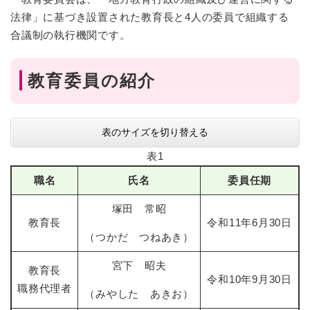
法律」に基づき設置された教育長と4人の委員で組織する
合議制の執行機関です。
教育委員の紹介
表のサイズを切り替える
表1
職名
氏名
委員任期
塚田 常昭
教育長
令和11年6月30日
（つかだ つねあき）
宮下 昭夫
教育長
令和10年9月30日
職務代理者
（みやした あきお）