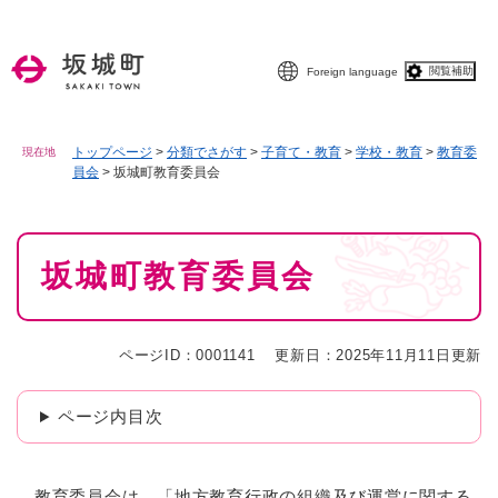
ペ
メニューを飛ばして本文へ
ー
ジ
閲覧補助
Foreign language
の
先
頭
で
トップページ
>
分類でさがす
>
子育て・教育
>
学校・教育
>
教育委
現在地
員会
>
坂城町教育委員会
す
。
本
坂城町教育委員会
文
ページID：0001141
更新日：2025年11月11日更新
ページ内目次
教育委員会は、「地方教育行政の組織及び運営に関する