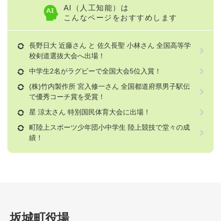
AI（人工知能）は
こんなページをおすすめします
長野日大 近藤さん と 佐久長聖 小林さん 全国高等学
校剣道選抜大会へ出場！
中学生2名がラグビーで全国大会5位入賞！
(株)竹内製作所 宮入修一さん 全国都道府県男子駅伝
で優秀コーチ賞を受賞！
星 涼太さん 特別国民体育大会に出場！
町陸上スポーツ少年団小中学生 陸上競技で堂々の成
績！
坂城町役場