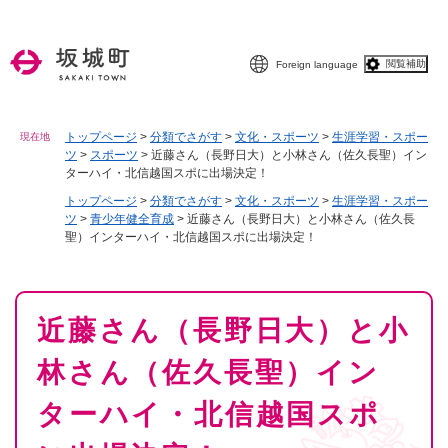
ペ
メニューを飛ばして本文へ
ー
ジ
閲覧補助
Foreign language
の
先
頭
で
トップページ
>
分類でさがす
>
文化・スポーツ
>
生涯学習・スポー
現在地
ツ
>
スポーツ
>
近藤さん（長野日大）と小林さん（佐久長聖）イン
す
ターハイ・北信越国スポに出場決定！
。
トップページ
>
分類でさがす
>
文化・スポーツ
>
生涯学習・スポー
ツ
>
青少年健全育成
>
近藤さん（長野日大）と小林さん（佐久長
聖）インターハイ・北信越国スポに出場決定！
本
近藤さん（長野日大）と小
文
林さん（佐久長聖）イン
ターハイ・北信越国スポ