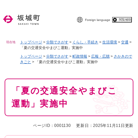
ペ
メニューを飛ばして本文へ
ー
ジ
閲覧補助
Foreign language
の
先
頭
で
トップページ
>
分類でさがす
>
くらし・手続き
>
生活環境
>
交通
>
現在地
「夏の交通安全やまびこ運動」実施中
す
。
トップページ
>
分類でさがす
>
町政情報
>
広報・広聴
>
さかきので
きごと
>
「夏の交通安全やまびこ運動」実施中
本
「夏の交通安全やまびこ
文
運動」実施中
ページID：0001130
更新日：2025年11月11日更新