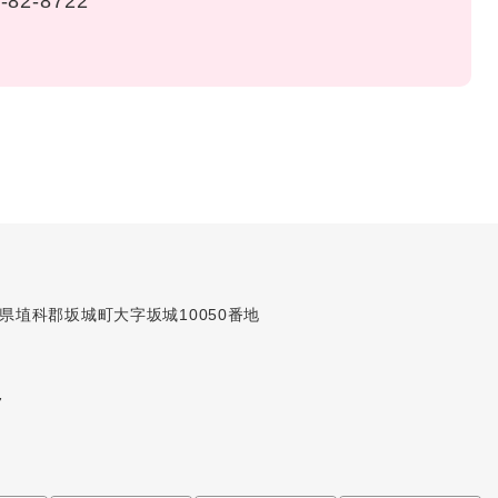
-82-8722
長野県埴科郡坂城町大字坂城10050番地
7