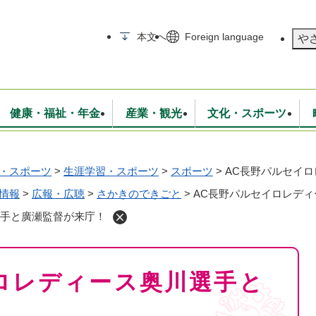
メニューを飛ばして本文へ
本文へ
Foreign language
や
健康・福祉・年金
産業・観光
文化・スポーツ
・スポーツ
>
生涯学習・スポーツ
>
スポーツ
>
AC長野パルセイ
無線
いて
消防・救急
学校・教育
保険・年金
入札・契約
統計情報
生活環境
観光・特産
広報・広聴
・衛生
情報
>
広報・広聴
上下水道
行政
>
さかきのできごと
>
AC長野パルセイロレデ
地域コミュニティ
選手と廣瀬監督が来庁！
ロレディース奥川選手と