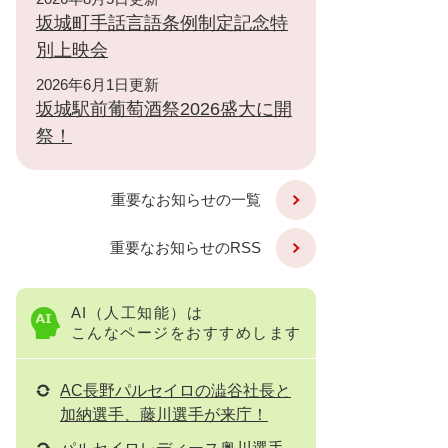
坂城町手話言語条例制定記念特
別上映会
2026年6月1日更新
坂城駅前葡萄酒祭2026盛大に開
祭！
重要なお知らせの一覧
重要なお知らせのRSS
AI（人工知能）は
こんなページをおすすめします
AC長野パルセイロの澁谷社長と
加納選手、藤川選手が来庁！