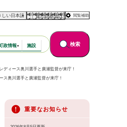
さしい日本語
音声読み上げ
閲覧補助
検索
町政情報
施設
ロレディース奥川選手と廣瀬監督が来庁！
道路・公園
財政
ィース奥川選手と廣瀬監督が来庁！
重要なお知らせ
2026年8月5日更新