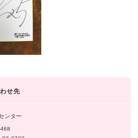
わせ先
センター
468