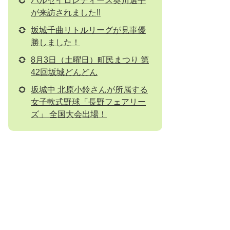
パルセイロレディース奥川選手
が来訪されました!!
坂城千曲リトルリーグが見事優
勝しました！
8月3日（土曜日）町民まつり 第
42回坂城どんどん
坂城中 北原小鈴さんが所属する
女子軟式野球「長野フェアリー
ズ」 全国大会出場！