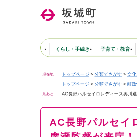
ペ
ー
ジ
の
先
頭
で
くらし・手続き
子育て・教育
す
。
トップページ
>
分類でさがす
>
文化
現在地
住民票・戸籍・証明
妊娠・出産・子育て
健康・医療
商工業
生涯学習・スポーツ
ようこそ町長室へ
公共施設
防災・行政
保育
福祉
農林業
文化
坂城町につ
税金
人事・採用・職員
トップページ
>
分類でさがす
ごみ・環境
選挙
>
町政
AC長野パルセイロレディース奥川
足あと
本
AC長野パルセイ
文