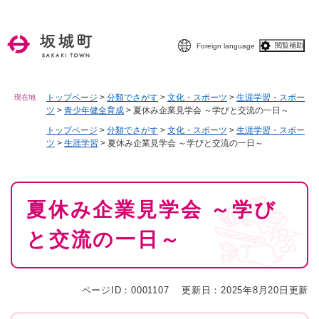
ペ
メニューを飛ばして本文へ
ー
ジ
閲覧補助
Foreign language
の
先
頭
で
トップページ
>
分類でさがす
>
文化・スポーツ
>
生涯学習・スポー
現在地
ツ
>
青少年健全育成
>
夏休み企業見学会 ～学びと交流の一日～
す
。
トップページ
>
分類でさがす
>
文化・スポーツ
>
生涯学習・スポー
ツ
>
生涯学習
>
夏休み企業見学会 ～学びと交流の一日～
本
夏休み企業見学会 ～学び
文
と交流の一日～
ページID：0001107
更新日：2025年8月20日更新