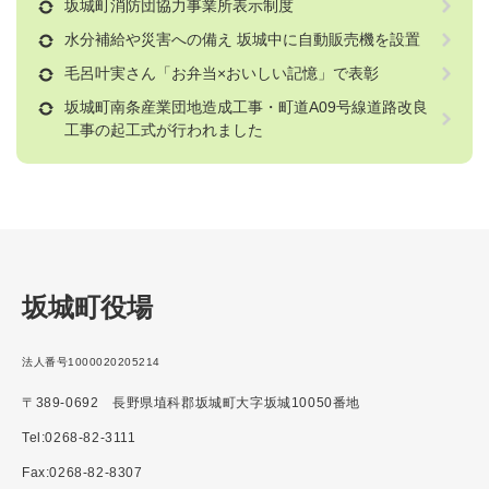
坂城町消防団協力事業所表示制度
水分補給や災害への備え 坂城中に自動販売機を設置
毛呂叶実さん「お弁当×おいしい記憶」で表彰
坂城町南条産業団地造成工事・町道A09号線道路改良
工事の起工式が行われました
坂城町役場
法人番号1000020205214
〒389-0692 長野県埴科郡坂城町大字坂城10050番地
Tel:0268-82-3111
Fax:0268-82-8307