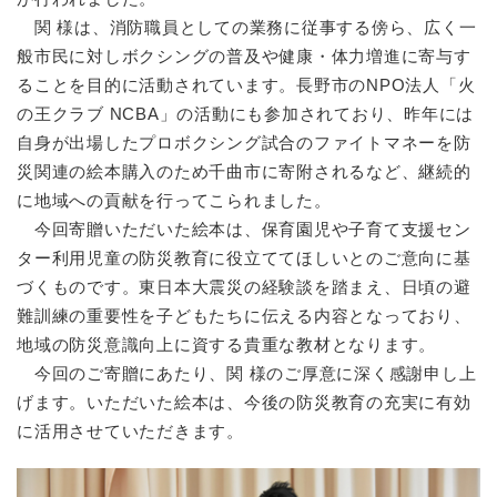
関 様は、消防職員としての業務に従事する傍ら、広く一
般市民に対しボクシングの普及や健康・体力増進に寄与す
ることを目的に活動されています。長野市のNPO法人「火
の王クラブ NCBA」の活動にも参加されており、昨年には
自身が出場したプロボクシング試合のファイトマネーを防
災関連の絵本購入のため千曲市に寄附されるなど、継続的
に地域への貢献を行ってこられました。
今回寄贈いただいた絵本は、保育園児や子育て支援セン
ター利用児童の防災教育に役立ててほしいとのご意向に基
づくものです。東日本大震災の経験談を踏まえ、日頃の避
難訓練の重要性を子どもたちに伝える内容となっており、
地域の防災意識向上に資する貴重な教材となります。
今回のご寄贈にあたり、関 様のご厚意に深く感謝申し上
げます。いただいた絵本は、今後の防災教育の充実に有効
に活用させていただきます。