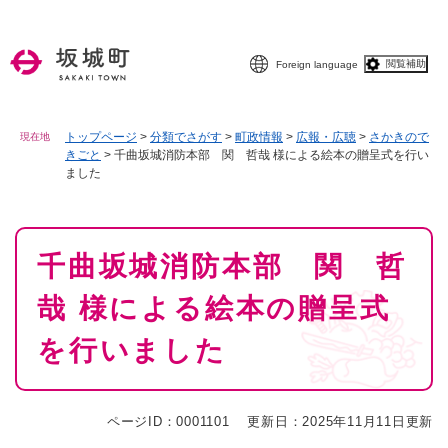
ペ
メニューを飛ばして本文へ
ー
ジ
閲覧補助
Foreign language
の
先
頭
で
トップページ
>
分類でさがす
>
町政情報
>
広報・広聴
>
さかきので
現在地
きごと
>
千曲坂城消防本部 関 哲哉 様による絵本の贈呈式を行い
す
ました
。
本
千曲坂城消防本部 関 哲
文
哉 様による絵本の贈呈式
を行いました
ページID：0001101
更新日：2025年11月11日更新