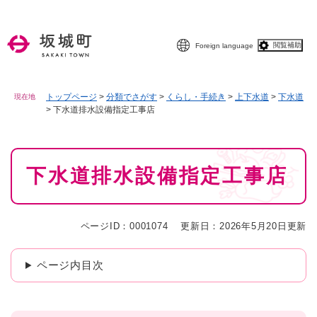
ペ
メニューを飛ばして本文へ
ー
ジ
閲覧補助
Foreign language
の
先
頭
で
トップページ
>
分類でさがす
>
くらし・手続き
>
上下水道
>
下水道
現在地
>
下水道排水設備指定工事店
す
。
本
下水道排水設備指定工事店
文
ページID：0001074
更新日：2026年5月20日更新
ページ内目次