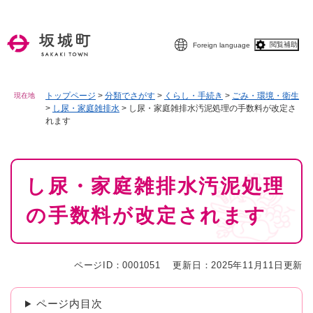
ペ
メニューを飛ばして本文へ
ー
ジ
閲覧補助
Foreign language
の
先
頭
で
トップページ
>
分類でさがす
>
くらし・手続き
>
ごみ・環境・衛生
現在地
>
し尿・家庭雑排水
>
し尿・家庭雑排水汚泥処理の手数料が改定さ
す
れます
。
本
し尿・家庭雑排水汚泥処理
文
の手数料が改定されます
ページID：0001051
更新日：2025年11月11日更新
ページ内目次