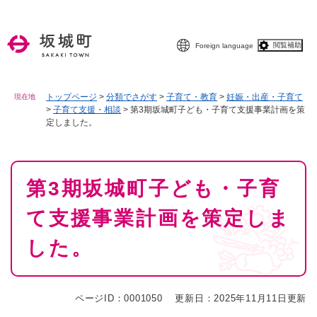
ペ
メニューを飛ばして本文へ
ー
ジ
閲覧補助
Foreign language
の
先
頭
で
トップページ
>
分類でさがす
>
子育て・教育
>
妊娠・出産・子育て
現在地
>
子育て支援・相談
>
第3期坂城町子ども・子育て支援事業計画を策
す
定しました。
。
本
第3期坂城町子ども・子育
文
て支援事業計画を策定しま
した。
ページID：0001050
更新日：2025年11月11日更新