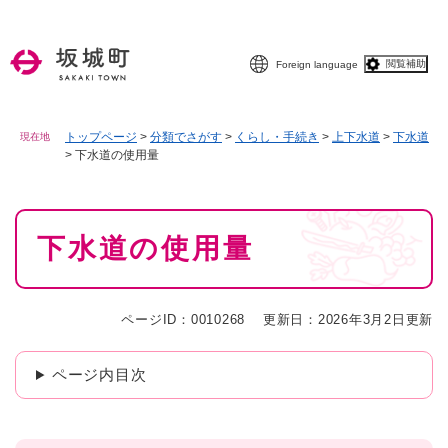
ペ
メニューを飛ばして本文へ
ー
ジ
閲覧補助
Foreign language
の
先
頭
で
トップページ
>
分類でさがす
>
くらし・手続き
>
上下水道
>
下水道
現在地
>
下水道の使用量
す
。
本
下水道の使用量
文
ページID：0010268
更新日：2026年3月2日更新
ページ内目次