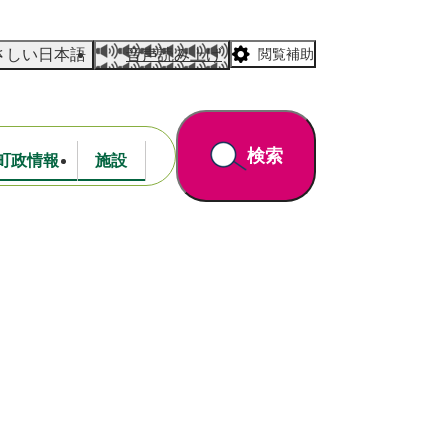
さしい日本語
音声読み上げ
閲覧補助
検索
町政情報
施設
道路・公園
財政