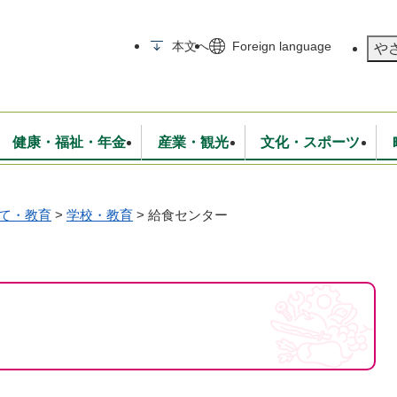
メニューを飛ばして本文へ
本文へ
Foreign language
や
健康・福祉・年金
産業・観光
文化・スポーツ
て・教育
>
学校・教育
>
給食センター
無線
いて
消防・救急
学校・教育
保険・年金
入札・契約
統計情報
生活環境
観光・特産
広報・広聴
・衛生
上下水道
行政
地域コミュニティ