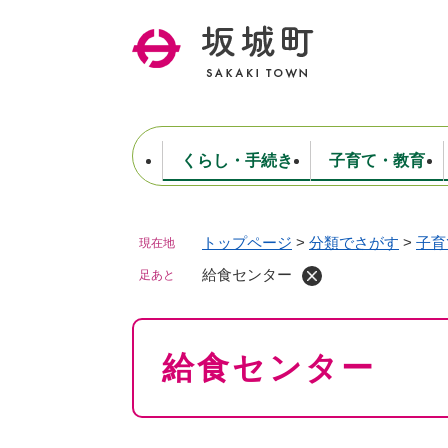
ペ
ー
ジ
の
先
頭
で
くらし・手続き
子育て・教育
す
。
トップページ
>
分類でさがす
>
子育
現在地
住民票・戸籍・証明
妊娠・出産・子育て
健康・医療
商工業
生涯学習・スポーツ
ようこそ町長室へ
公共施設
防災・行政
保育
福祉
農林業
文化
坂城町につ
税金
人事・採用・職員
給食センター
ごみ・環境
選挙
足あと
本
給食センター
文