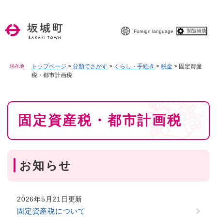
ペ
メニューを飛ばして本文へ
ー
ジ
閲覧補助
Foreign language
の
先
頭
で
トップページ
>
分類でさがす
>
くらし・手続き
>
税金
>
固定資産
現在地
税・都市計画税
す
。
本
固定資産税・都市計画税
文
お知らせ
2026年5月21日更新
固定資産税について