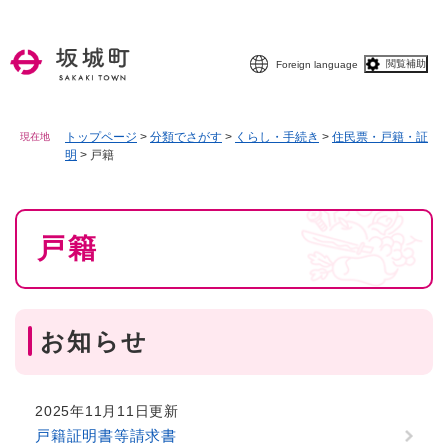
ペ
メニューを飛ばして本文へ
ー
ジ
閲覧補助
Foreign language
の
先
頭
で
トップページ
>
分類でさがす
>
くらし・手続き
>
住民票・戸籍・証
現在地
明
>
戸籍
す
。
本
戸籍
文
お知らせ
2025年11月11日更新
戸籍証明書等請求書